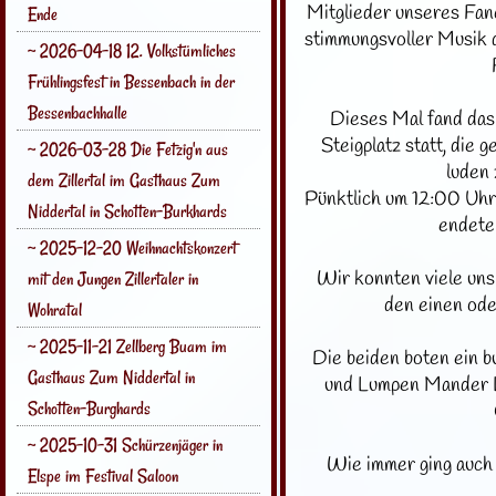
Mitglieder unseres Fan
Ende
stimmungsvoller Musik 
~ 2026-04-18 12. Volkstümliches
Frühlingsfest in Bessenbach in der
Bessenbachhalle
Dieses Mal fand das
Steigplatz statt, die
~ 2026-03-28 Die Fetzig'n aus
luden
dem Zillertal im Gasthaus Zum
Pünktlich um 12:00 Uhr
Niddertal in Schotten-Burkhards
endete
~ 2025-12-20 Weihnachtskonzert
Wir konnten viele uns
mit den Jungen Zillertaler in
den einen ode
Wohratal
~ 2025-11-21 Zellberg Buam im
Die beiden boten ein 
Gasthaus Zum Niddertal in
und Lumpen Mander L
Schotten-Burghards
~ 2025-10-31 Schürzenjäger in
Wie immer ging auch 
Elspe im Festival Saloon