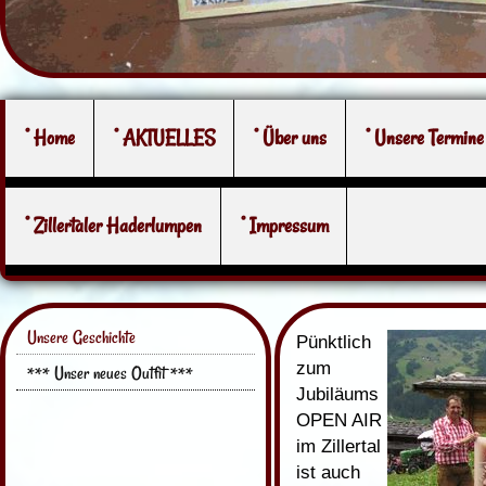
° Home
° AKTUELLES
° Über uns
° Unsere Termine
° Zillertaler Haderlumpen
° Impressum
Unsere Geschichte
Pünktlich
zum
*** Unser neues Outfit ***
Jubiläums
OPEN AIR
im Zillertal
ist auch