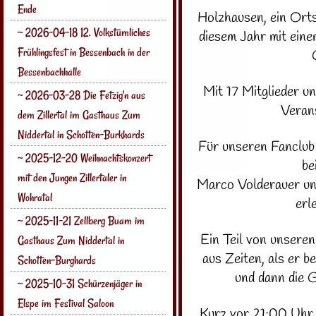
Ende
Holzhausen, ein Ortst
~ 2026-04-18 12. Volkstümliches
diesem Jahr mit ein
Frühlingsfest in Bessenbach in der
Bessenbachhalle
Mit 17 Mitglieder u
~ 2026-03-28 Die Fetzig'n aus
Verans
dem Zillertal im Gasthaus Zum
Niddertal in Schotten-Burkhards
Für unseren Fanclub
~ 2025-12-20 Weihnachtskonzert
be
mit den Jungen Zillertaler in
Marco Volderauer und
Wohratal
erl
~ 2025-11-21 Zellberg Buam im
Ein Teil von unsere
Gasthaus Zum Niddertal in
aus Zeiten, als er b
Schotten-Burghards
und dann die 
~ 2025-10-31 Schürzenjäger in
Elspe im Festival Saloon
Kurz vor 21:00 Uhr 