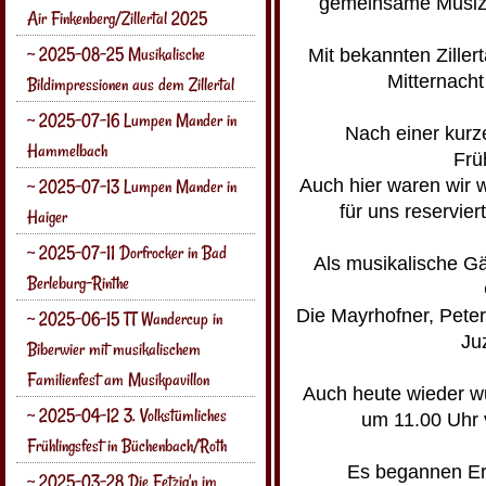
gemeinsame Musizie
Air Finkenberg/Zillertal 2025
~ 2025-08-25 Musikalische
Mit bekannten Ziller
Mitternach
Bildimpressionen aus dem Zillertal
~ 2025-07-16 Lumpen Mander in
Nach einer kurz
Hammelbach
Frü
Auch hier waren wir w
~ 2025-07-13 Lumpen Mander in
für uns reservie
Haiger
~ 2025-07-11 Dorfrocker in Bad
Als musikalische Gä
Berleburg-Rinthe
Die Mayrhofner, Pete
~ 2025-06-15 TT Wandercup in
Juz
Biberwier mit musikalischem
Familienfest am Musikpavillon
Auch heute wieder wu
~ 2025-04-12 3. Volkstümliches
um 11.00 Uhr 
Frühlingsfest in Büchenbach/Roth
Es begannen Er
~ 2025-03-28 Die Fetzig'n im