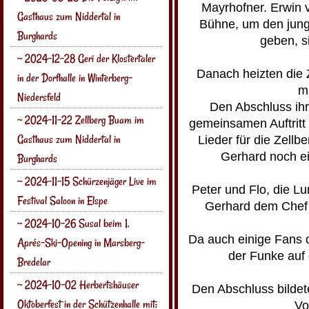
Mayrhofner. Erwin 
Gasthaus zum Niddertal in
Bühne, um den jung
Burghards
geben, s
~ 2024-12-28 Geri der Klostertaler
Danach heizten die 
in der Dorfhalle in Winterberg-
ma
Niedersfeld
Den Abschluss ihr
~ 2024-11-22 Zellberg Buam im
gemeinsamen Auftritt 
Gasthaus zum Niddertal in
Lieder für die Zell
Gerhard noch ei
Burghards
~ 2024-11-15 Schürzenjäger Live im
Peter und Flo, die 
Festival Saloon in Elspe
Gerhard dem Chef d
~ 2024-10-26 Susal beim 1.
Da auch einige Fans 
Aprés-Ski-Opening in Marsberg-
der Funke auf 
Bredelar
~ 2024-10-02 Herbertshäuser
Den Abschluss bildete
Oktoberfest in der Schützenhalle mit:
Vo