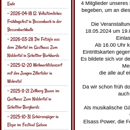
4 Mitglieder unseres 
Ende
begeben, um an dies
~ 2026-04-18 12. Volkstümliches
Frühlingsfest in Bessenbach in der
Die Veranstaltu
Bessenbachhalle
18.05.2024 um 19.0
Einla
~ 2026-03-28 Die Fetzig'n aus
Ab 16.00 Uhr k
dem Zillertal im Gasthaus Zum
Eintrittskarten geg
Niddertal in Schotten-Burkhards
Es bildete sich vor 
~ 2025-12-20 Weihnachtskonzert
Me
die alle auf 
mit den Jungen Zillertaler in
Wohratal
Da wir schon früh do
~ 2025-11-21 Zellberg Buam im
auch 
Gasthaus Zum Niddertal in
Schotten-Burghards
Als musikalische Gä
~ 2025-10-31 Schürzenjäger in
Elsass Power, die F
Elspe im Festival Saloon