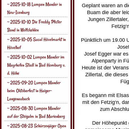
~ 2025-10-18 Lumpen Mander in
Geplant waren an d
Neu-Isenburg
Buam die aber lei
Jungen Zillertaler
~ 2025-10-10 Die Freddy Pfister
Fetzig‘
Band in Wolfskehlen
~ 2025-10-05 Susal Hövelmarkt in
Pünktlich um 19.00 
Josef
Hövelhof
Josef Egger war es
~ 2025-10-02 Lumpen Mander im
Alpenparty in F
Mayrhofen Stadl in Bad Homburg v.
Heute ist der Verans
d. Höhe
Zillertal, die dies
Füg
~ 2025-09-20 Lumpen Mander
beim Oktoberfest in Haiger-
Es begann mit Elsass
Langenaubach
mit den Fetzig‘n, da
~ 2025-08-30 Lumpen Mander
zum Abschlu
auf der Steigalm in Bad Marienberg
Der Höhepunkt 
~ 2025-08-23 Schürzenjäger Open