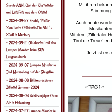
Mit ihren bekan
Sarah-ANN, Geri der Klostertaler
Stimmung n
und LätsFetz aus dem Ötztal
~ 2024-09-27 Freddy Pfister
Auch heute wurde
Band beim Oktoberfest in Aldi`s
Musikanten
Stadl in Marburg
Mit dem „Zillertaler
Tirol die Treue“ en
~ 2024-09-21 Oktoberfest mit den
Lumpen Mander beim SSV
Jetzt ist er
Langenaubach
~ 2024-09-07 Lumpen Mander in
Bad Marienberg auf der SteigAlm
~ 2024-08-08 Bildimpressionen
~ TAG 1 ~
Zillertal Sommer 2024
~ 2024-08-03 Schürzenjäger Open
Air in Finkenberg
~ 2024-07-27 Lumpen Mander in