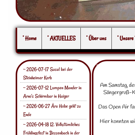
° Home
° AKTUELLES
° Über uns
° Unsere
~ 2026-07-17 Susal bei der
Steinheimer Kerb
Am Samstag, den
~ 2026-07-12 Lumpen Mander in
Sängergruß-Kü
Arno's Schirmbar in Haiger
~ 2026-06-27 Ära Hobe geht zu
Das Open Air fa
Ende
Hier konnten wi
~ 2026-04-18 12. Volkstümliches
Frühlingsfest in Bessenbach in der