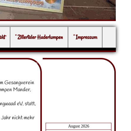
akt
° Zillertaler Haderlumpen
° Impressum
eim Gesangverein
Lumpen Mander.
gwaad eV. statt.
 Jahr nicht mehr
August 2026