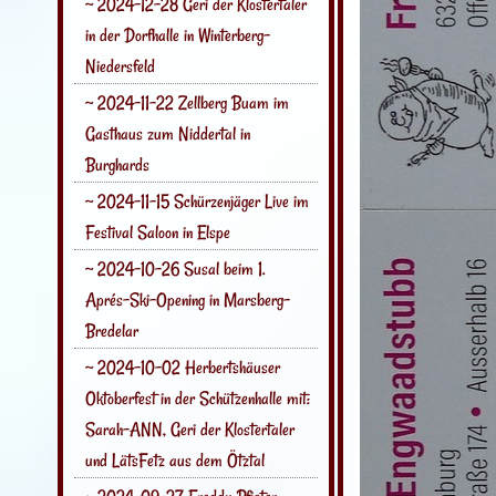
~ 2024-12-28 Geri der Klostertaler
in der Dorfhalle in Winterberg-
Niedersfeld
~ 2024-11-22 Zellberg Buam im
Gasthaus zum Niddertal in
Burghards
~ 2024-11-15 Schürzenjäger Live im
Festival Saloon in Elspe
~ 2024-10-26 Susal beim 1.
Aprés-Ski-Opening in Marsberg-
Bredelar
~ 2024-10-02 Herbertshäuser
Oktoberfest in der Schützenhalle mit:
Sarah-ANN, Geri der Klostertaler
und LätsFetz aus dem Ötztal