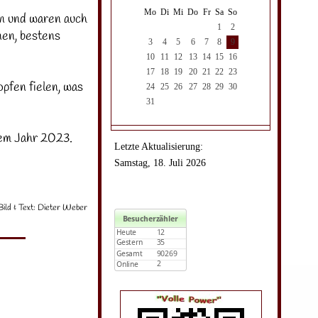
Mo
Di
Mi
Do
Fr
Sa
So
n und waren auch
1
2
nen, bestens
3
4
5
6
7
8
9
10
11
12
13
14
15
16
17
18
19
20
21
22
23
opfen fielen, was
24
25
26
27
28
29
30
31
sem Jahr 2023.
Letzte Aktualisierung:
Samstag, 18. Juli 2026
Bild & Text: Dieter Weber